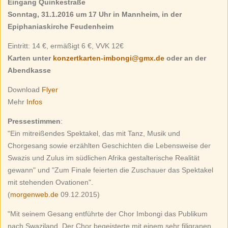
Eingang Quinkestraße
Sonntag, 31.1.2016 um 17 Uhr in Mannheim, in der
Epiphaniaskirche Feudenheim
Eintritt: 14 €, ermäßigt 6 €, VVK 12€
Karten unter
konzertkarten-imbongi@gmx.de
oder an der
Abendkasse
Download
Flyer
Mehr
Infos
Pressestimmen
:
"Ein mitreißendes Spektakel, das mit Tanz, Musik und
Chorgesang sowie erzählten Geschichten die Lebensweise der
Swazis und Zulus im südlichen Afrika gestalterische Realität
gewann" und "Zum Finale feierten die Zuschauer das Spektakel
mit stehenden Ovationen".
(
morgenweb.de
09.12.2015)
"Mit seinem Gesang entführte der Chor Imbongi das Publikum
nach Swaziland. Der Chor begeisterte mit einem sehr filigranen