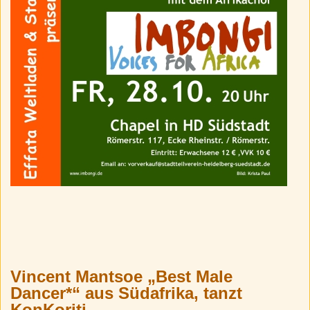
Vincent Mantsoe „Best Male
Dancer*“ aus Südafrika, tanzt
KonKoriti