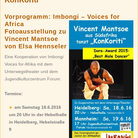
Vorprogramm: Imbongi – Voices for
Africa
Fotoausstellung zu
Vincent Mantsoe
von Elsa Hennseler
Eine Kooperation von Imbongi
Voices for Afrika mit dem
Unterwegstheater und dem
Jugendkulturzentrum Forum.
Termine:
am Samstag 18.6.2016
um 20 Uhr in der Hebelhalle
in Heidelberg, Hebelstraße
9