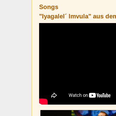
Songs
"Iyagalel´ Imvula" aus de