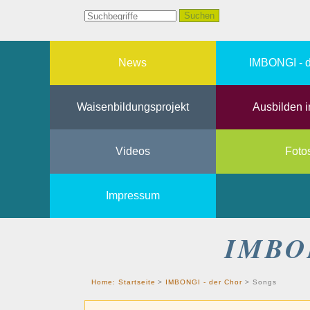
News
IMBONGI - d
Waisenbildungsprojekt
Ausbilden i
Videos
Foto
Impressum
IMBO
Home:
Startseite
>
IMBONGI - der Chor
>
Songs