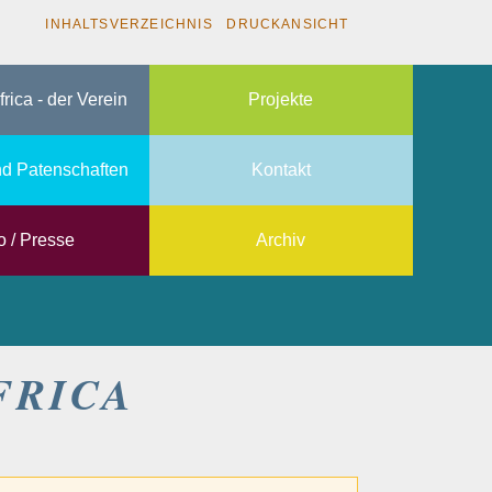
INHALTSVERZEICHNIS
DRUCKANSICHT
frica - der Verein
Projekte
d Patenschaften
Kontakt
o / Presse
Archiv
FRICA