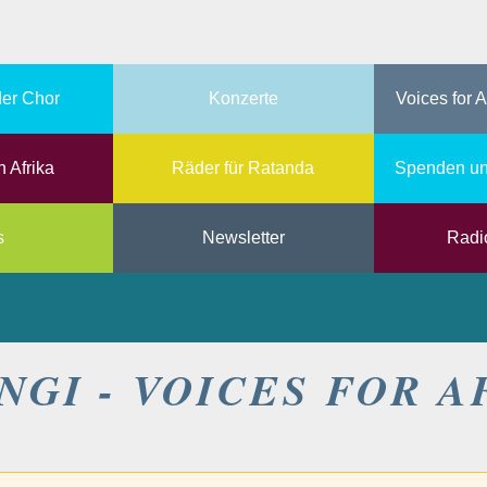
er Chor
Konzerte
Voices for A
n Afrika
Räder für Ratanda
Spenden un
s
Newsletter
Radi
NGI - VOICES FOR A