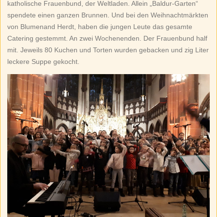
katholische Frauenbund, der Weltladen. Allein „Baldur-Garten“
spendete einen ganzen Brunnen. Und bei den Weihnachtmärkten
von Blumenand Herdt, haben die jungen Leute das gesamte
Catering gestemmt. An zwei Wochenenden. Der Frauenbund half
mit. Jeweils 80 Kuchen und Torten wurden gebacken und zig Liter
leckere Suppe gekocht.