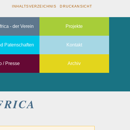
INHALTSVERZEICHNIS
DRUCKANSICHT
frica - der Verein
Projekte
d Patenschaften
Kontakt
o / Presse
Archiv
FRICA