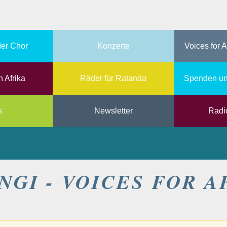
er Chor
Konzerte
Voices for A
n Afrika
Räder für Ratanda
Spenden un
s
Newsletter
Radi
NGI - VOICES FOR A