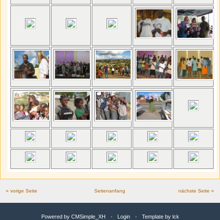
« vorige Seite
Seitenanfang
nächste Seite »
Powered by CMSimple_XH
•
Login
•
Template by lck