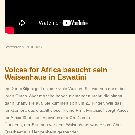
(Veröffentlicht 29.04.2023)
Voices for Africa besucht sein
Waisenhaus in Eswatini
Im Dorf eSitjeni gibt es sehr viele Waisen. Sie wohnen meist bei
ihren Omas. Aber manche haben niemanden mehr, die nimmt
dann Khanyisile auf. Sie kümmert sich um 21 Kinder. Wie das
funktioniert, das erzählt dieser kleine Film. Finanziell sorgt Voices
for Africa für diese ungewöhniche Großfamilie.
Übrigens, der Brunnen vor dem Waisenhaus wurde vom Chor
Querbeet aus Heppenheim gespendet.