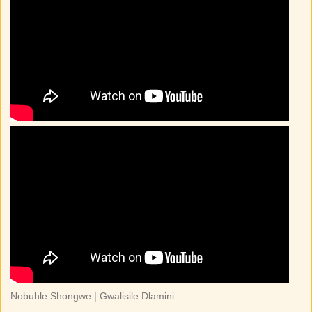
Nobuhle Shongwe | Gwalisile Dlamini