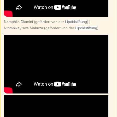
Nomphilo Dlamini
(gefördert von der
Lipoidstiftung
) |
Ntombikayiswe Mabuza (gefördert von der
Lipoidstiftung
)