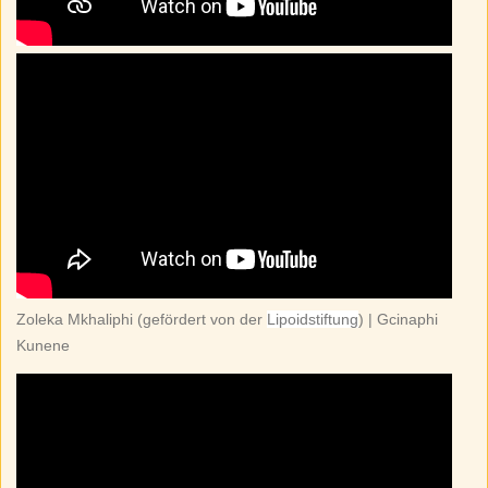
Zoleka Mkhaliphi (gefördert von der
Lipoidstiftung
) | Gcinaphi
Kunene