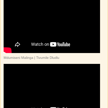
Mdumiseni Malinga | Tivumile Dludlu